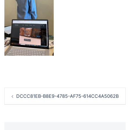
投
DCCC81EB-B8E9-4785-AF75-614CC4A5062B
稿
ナ
ビ
ゲ