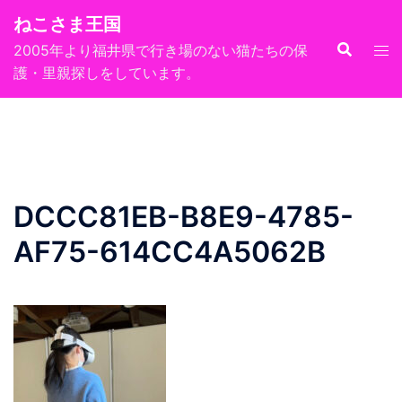
コ
ねこさま王国
ン
2005年より福井県で行き場のない猫たちの保
テ
護・里親探しをしています。
ン
ツ
へ
ス
キ
ッ
DCCC81EB-B8E9-4785-
プ
AF75-614CC4A5062B