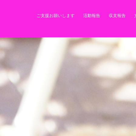
ご支援お願いします
活動報告
収支報告