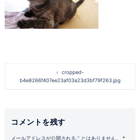
投
cropped-
稿
b4e8266f407ee23af03a23d3bf79f263.jpg
ナ
ビ
ゲ
ー
シ
コメントを残す
ョ
ン
メールアドレスが公開されることはありません。
*