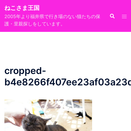
コ
ねこさま王国
ン
2005年より福井県で行き場のない猫たちの保
テ
護・里親探しをしています。
ン
ツ
へ
ス
キ
ッ
cropped-
プ
b4e8266f407ee23af03a23d