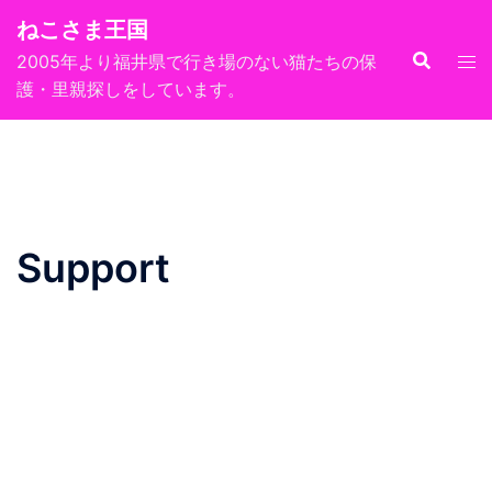
コ
ねこさま王国
ン
2005年より福井県で行き場のない猫たちの保
テ
護・里親探しをしています。
ン
ツ
へ
ス
キ
ッ
Support
プ