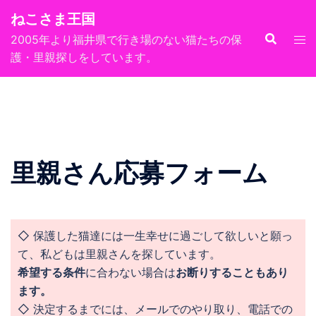
コ
ねこさま王国
ン
2005年より福井県で行き場のない猫たちの保
テ
護・里親探しをしています。
ン
ツ
へ
ス
キ
ッ
里親さん応募フォーム
プ
◇ 保護した猫達には一生幸せに過ごして欲しいと願っ
て、私どもは里親さんを探しています。
希望する条件
に合わない場合は
お断りすることもあり
ます。
◇ 決定するまでには、メールでのやり取り、電話での