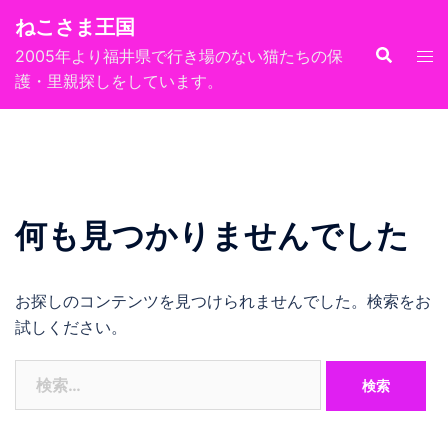
コ
ねこさま王国
ン
2005年より福井県で行き場のない猫たちの保
テ
護・里親探しをしています。
ン
ツ
へ
ス
キ
ッ
何も見つかりませんでした
プ
お探しのコンテンツを見つけられませんでした。検索をお
試しください。
検
索: